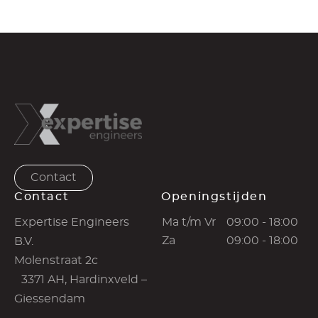
Contact
Contact
Openingstijden
Expertise Engineers
Ma t/m Vr
09:00 - 18:00
Za
09:00 - 18:00
B.V.
Molenstraat 2c
3371 AH, Hardinxveld –
Giessendam