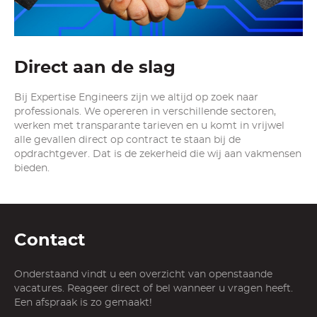
Direct aan de slag
Bij Expertise Engineers zijn we altijd op zoek naar
professionals. We opereren in verschillende sectoren,
werken met transparante tarieven en u komt in vrijwel
alle gevallen direct op contract te staan bij de
opdrachtgever. Dat is de zekerheid die wij aan vakmensen
bieden.
Contact
Onderstaand vindt u een overzicht van openstaande
vacatures. Reageer direct of bel wanneer u vragen heeft.
Een afspraak is zo gemaakt!