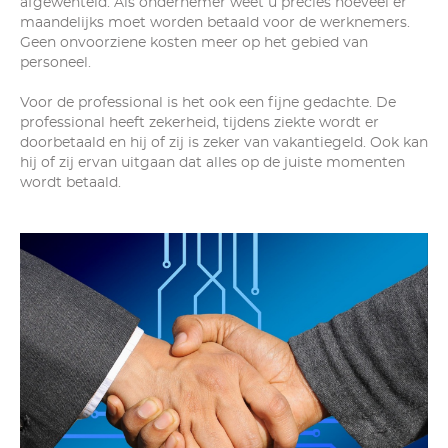
afgewenteld. Als ondernemer weet u precies hoeveel er
maandelijks moet worden betaald voor de werknemers.
Geen onvoorziene kosten meer op het gebied van
personeel.
Voor de professional is het ook een fijne gedachte. De
professional heeft zekerheid, tijdens ziekte wordt er
doorbetaald en hij of zij is zeker van vakantiegeld. Ook kan
hij of zij ervan uitgaan dat alles op de juiste momenten
wordt betaald.