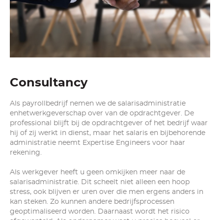
Consultancy
Als payrollbedrijf nemen we de salarisadministratie
enhetwerkgeverschap over van de opdrachtgever. De
professional blijft bij de opdrachtgever of het bedrijf waar
hij of zij werkt in dienst, maar het salaris en bijbehorende
administratie neemt Expertise Engineers voor haar
rekening.
Als werkgever heeft u geen omkijken meer naar de
salarisadministratie. Dit scheelt niet alleen een hoop
stress, ook blijven er uren over die men ergens anders in
kan steken. Zo kunnen andere bedrijfsprocessen
geoptimaliseerd worden. Daarnaast wordt het risico