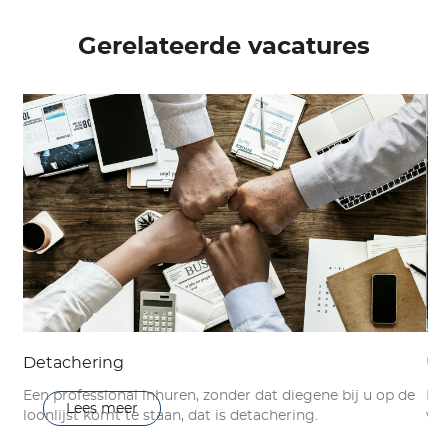
Gerelateerde vacatures
Ui
Detachering
Exp
Een professional inhuren, zonder dat diegene bij u op de
Lees meer
voo
loonlijst komt te staan, dat is detachering.