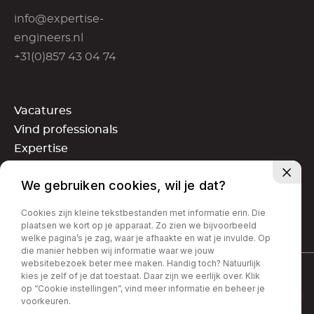
info@expertise-
engineers.nl
+31(0)857 43 04 74
Vacatures
Vind professionals
Expertise
Over ons
We gebruiken cookies, wil je dat?
Downloads
Cookies zijn kleine tekstbestanden met informatie erin. Die
plaatsen we kort op je apparaat. Zo zien we bijvoorbeeld
welke pagina’s je zag, waar je afhaakte en wat je invulde. Op
die manier hebben wij informatie waar we jouw
websitebezoek beter mee maken. Handig toch? Natuurlijk
EXPERTISES
kies je zelf of je dat toestaat. Daar zijn we eerlijk over. Klik
op “Cookie instellingen”, vind meer informatie en beheer je
voorkeuren.